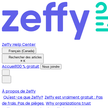
Zeffy Help Center
Français (Canada)
Rechercher des articles
⌘
K
Accueil
100 % gratuit
Nous joindre
À propos de Zeffy
Qu'est-ce que Zeffy?
Zeffy est vraiment gratuit : Pas
de frais. Pas de pièges.
Why organizations trust