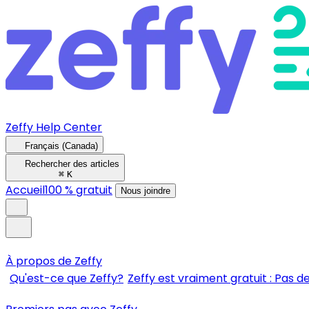
Zeffy Help Center
Français (Canada)
Rechercher des articles
⌘
K
Accueil
100 % gratuit
Nous joindre
À propos de Zeffy
Qu'est-ce que Zeffy?
Zeffy est vraiment gratuit : Pas de