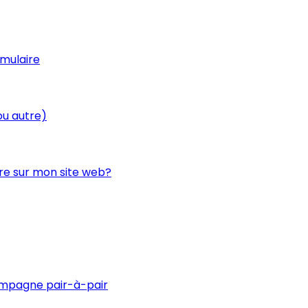
rmulaire
ou autre)
re sur mon site web?
ampagne pair-à-pair