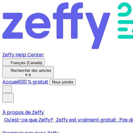
Zeffy Help Center
Français (Canada)
Rechercher des articles
⌘
K
Accueil
100 % gratuit
Nous joindre
À propos de Zeffy
Qu'est-ce que Zeffy?
Zeffy est vraiment gratuit : Pas de