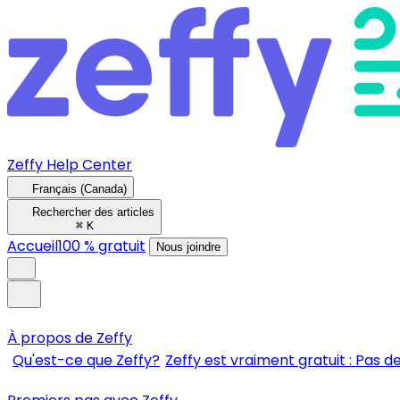
Zeffy Help Center
Français (Canada)
Rechercher des articles
⌘
K
Accueil
100 % gratuit
Nous joindre
À propos de Zeffy
Qu'est-ce que Zeffy?
Zeffy est vraiment gratuit : Pas de