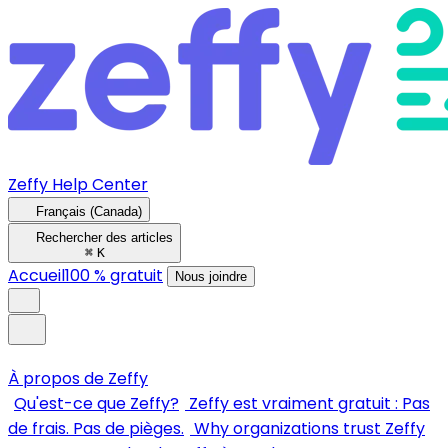
Zeffy Help Center
Français (Canada)
Rechercher des articles
⌘
K
Accueil
100 % gratuit
Nous joindre
À propos de Zeffy
Qu'est-ce que Zeffy?
Zeffy est vraiment gratuit : Pas
de frais. Pas de pièges.
Why organizations trust Zeffy