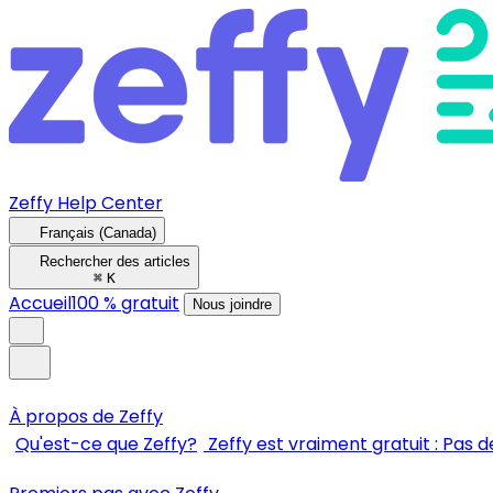
Zeffy Help Center
Français (Canada)
Rechercher des articles
⌘
K
Accueil
100 % gratuit
Nous joindre
À propos de Zeffy
Qu'est-ce que Zeffy?
Zeffy est vraiment gratuit : Pas de