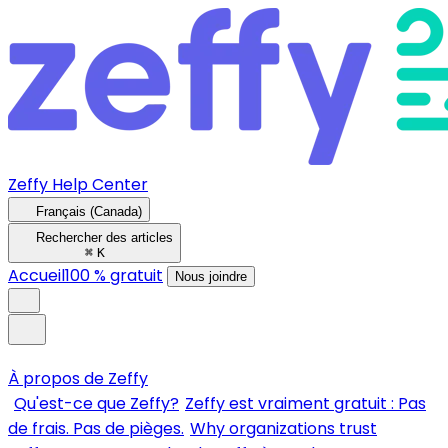
Zeffy Help Center
Français (Canada)
Rechercher des articles
⌘
K
Accueil
100 % gratuit
Nous joindre
À propos de Zeffy
Qu'est-ce que Zeffy?
Zeffy est vraiment gratuit : Pas
de frais. Pas de pièges.
Why organizations trust