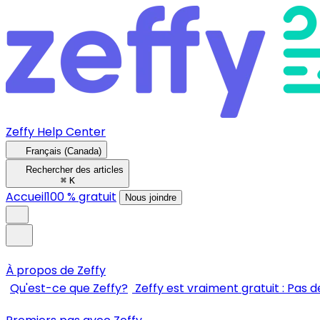
Zeffy Help Center
Français (Canada)
Rechercher des articles
⌘
K
Accueil
100 % gratuit
Nous joindre
À propos de Zeffy
Qu'est-ce que Zeffy?
Zeffy est vraiment gratuit : Pas de