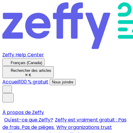
Zeffy Help Center
Français (Canada)
Rechercher des articles
⌘
K
Accueil
100 % gratuit
Nous joindre
À propos de Zeffy
Qu'est-ce que Zeffy?
Zeffy est vraiment gratuit : Pas
de frais. Pas de pièges.
Why organizations trust