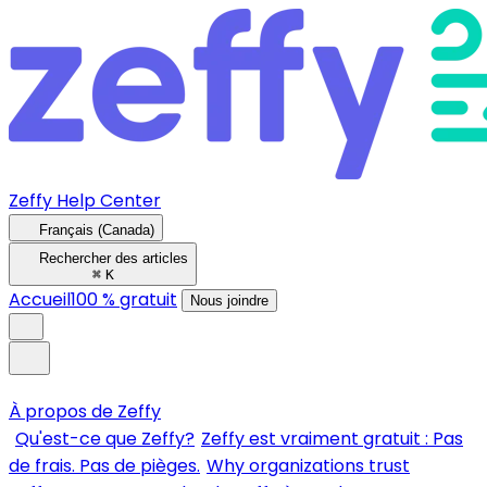
Zeffy Help Center
Français (Canada)
Rechercher des articles
⌘
K
Accueil
100 % gratuit
Nous joindre
À propos de Zeffy
Qu'est-ce que Zeffy?
Zeffy est vraiment gratuit : Pas
de frais. Pas de pièges.
Why organizations trust