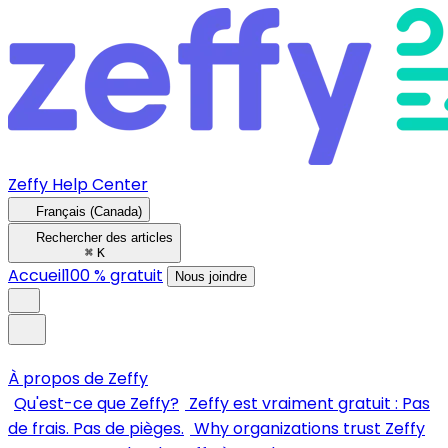
Zeffy Help Center
Français (Canada)
Rechercher des articles
⌘
K
Accueil
100 % gratuit
Nous joindre
À propos de Zeffy
Qu'est-ce que Zeffy?
Zeffy est vraiment gratuit : Pas
de frais. Pas de pièges.
Why organizations trust Zeffy