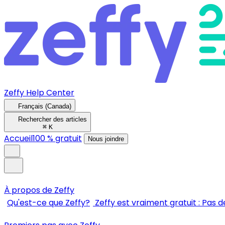
Zeffy Help Center
Français (Canada)
Rechercher des articles
⌘
K
Accueil
100 % gratuit
Nous joindre
À propos de Zeffy
Qu'est-ce que Zeffy?
Zeffy est vraiment gratuit : Pas de