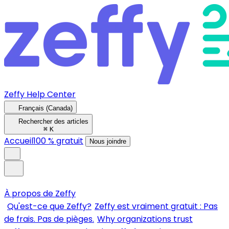
Zeffy Help Center
Français (Canada)
Rechercher des articles
⌘
K
Accueil
100 % gratuit
Nous joindre
À propos de Zeffy
Qu'est-ce que Zeffy?
Zeffy est vraiment gratuit : Pas
de frais. Pas de pièges.
Why organizations trust