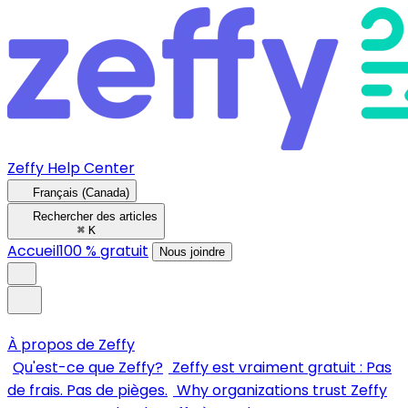
Zeffy Help Center
Français (Canada)
Rechercher des articles
⌘
K
Accueil
100 % gratuit
Nous joindre
À propos de Zeffy
Qu'est-ce que Zeffy?
Zeffy est vraiment gratuit : Pas
de frais. Pas de pièges.
Why organizations trust Zeffy