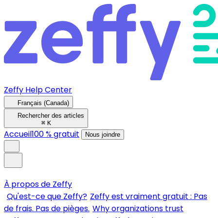
Zeffy Help Center
Français (Canada)
Rechercher des articles
⌘
K
Accueil
100 % gratuit
Nous joindre
À propos de Zeffy
Qu'est-ce que Zeffy?
Zeffy est vraiment gratuit : Pas
de frais. Pas de pièges.
Why organizations trust