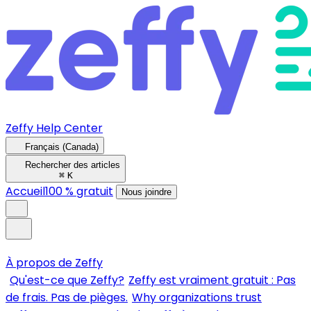
Zeffy Help Center
Français (Canada)
Rechercher des articles
⌘
K
Accueil
100 % gratuit
Nous joindre
À propos de Zeffy
Qu'est-ce que Zeffy?
Zeffy est vraiment gratuit : Pas
de frais. Pas de pièges.
Why organizations trust