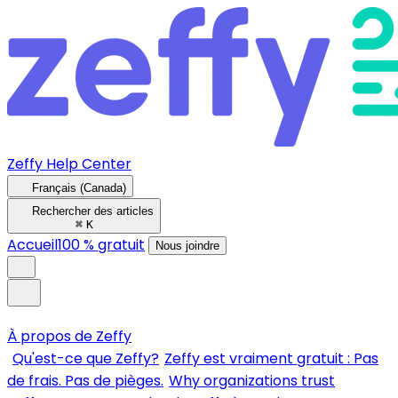
Zeffy Help Center
Français (Canada)
Rechercher des articles
⌘
K
Accueil
100 % gratuit
Nous joindre
À propos de Zeffy
Qu'est-ce que Zeffy?
Zeffy est vraiment gratuit : Pas
de frais. Pas de pièges.
Why organizations trust