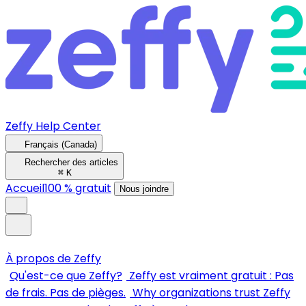
Zeffy Help Center
Français (Canada)
Rechercher des articles
⌘
K
Accueil
100 % gratuit
Nous joindre
À propos de Zeffy
Qu'est-ce que Zeffy?
Zeffy est vraiment gratuit : Pas
de frais. Pas de pièges.
Why organizations trust Zeffy