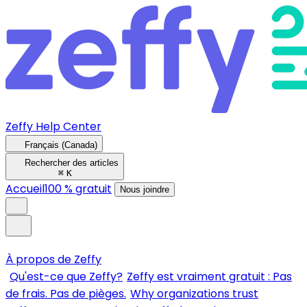
Zeffy Help Center
Français (Canada)
Rechercher des articles
⌘
K
Accueil
100 % gratuit
Nous joindre
À propos de Zeffy
Qu'est-ce que Zeffy?
Zeffy est vraiment gratuit : Pas
de frais. Pas de pièges.
Why organizations trust