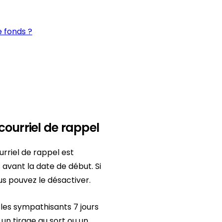
 fonds ?
ourriel de rappel
urriel de rappel est
vant la date de début. Si
us pouvez le désactiver.
 les sympathisants 7 jours
un tirage au sort ou un