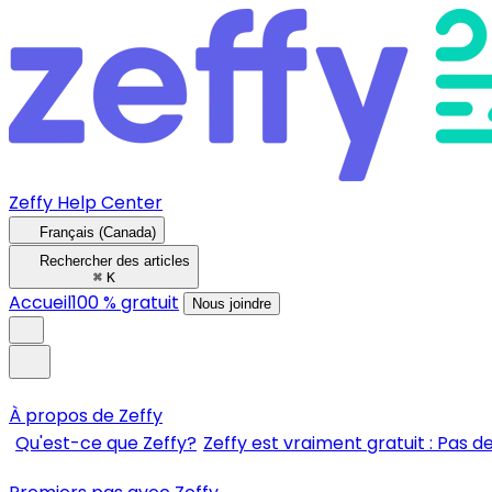
Zeffy Help Center
Français (Canada)
Rechercher des articles
⌘
K
Accueil
100 % gratuit
Nous joindre
À propos de Zeffy
Qu'est-ce que Zeffy?
Zeffy est vraiment gratuit : Pas de