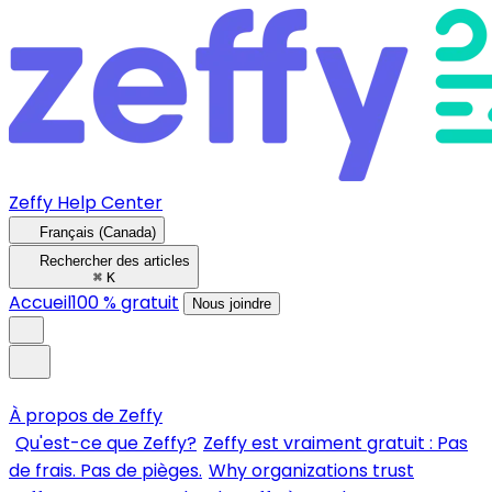
Zeffy Help Center
Français (Canada)
Rechercher des articles
⌘
K
Accueil
100 % gratuit
Nous joindre
À propos de Zeffy
Qu'est-ce que Zeffy?
Zeffy est vraiment gratuit : Pas
de frais. Pas de pièges.
Why organizations trust