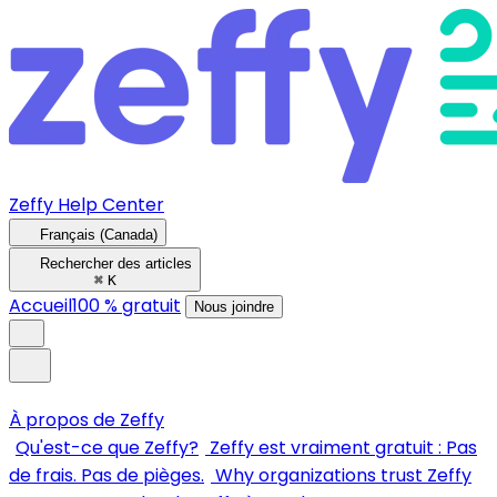
Zeffy Help Center
Français (Canada)
Rechercher des articles
⌘
K
Accueil
100 % gratuit
Nous joindre
À propos de Zeffy
Qu'est-ce que Zeffy?
Zeffy est vraiment gratuit : Pas
de frais. Pas de pièges.
Why organizations trust Zeffy