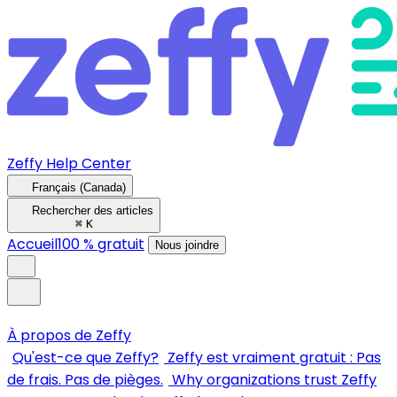
Zeffy Help Center
Français (Canada)
Rechercher des articles
⌘
K
Accueil
100 % gratuit
Nous joindre
À propos de Zeffy
Qu'est-ce que Zeffy?
Zeffy est vraiment gratuit : Pas
de frais. Pas de pièges.
Why organizations trust Zeffy