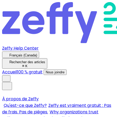
Zeffy Help Center
Français (Canada)
Rechercher des articles
⌘
K
Accueil
100 % gratuit
Nous joindre
À propos de Zeffy
Qu'est-ce que Zeffy?
Zeffy est vraiment gratuit : Pas
de frais. Pas de pièges.
Why organizations trust