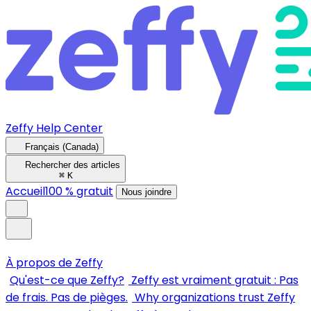
Zeffy Help Center
Français (Canada)
Rechercher des articles
⌘
K
Accueil
100 % gratuit
Nous joindre
À propos de Zeffy
Qu'est-ce que Zeffy?
Zeffy est vraiment gratuit : Pas
de frais. Pas de pièges.
Why organizations trust Zeffy