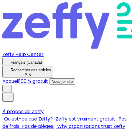
Zeffy Help Center
Français (Canada)
Rechercher des articles
⌘
K
Accueil
100 % gratuit
Nous joindre
À propos de Zeffy
Qu'est-ce que Zeffy?
Zeffy est vraiment gratuit : Pas
de frais. Pas de pièges.
Why organizations trust Zeffy