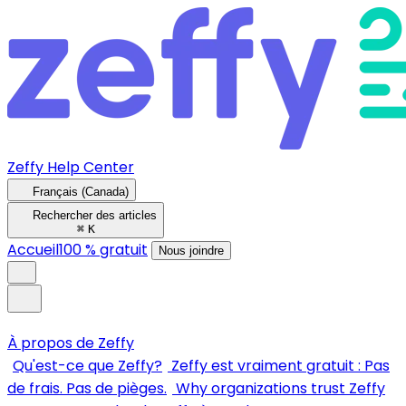
Zeffy Help Center
Français (Canada)
Rechercher des articles
⌘
K
Accueil
100 % gratuit
Nous joindre
À propos de Zeffy
Qu'est-ce que Zeffy?
Zeffy est vraiment gratuit : Pas
de frais. Pas de pièges.
Why organizations trust Zeffy