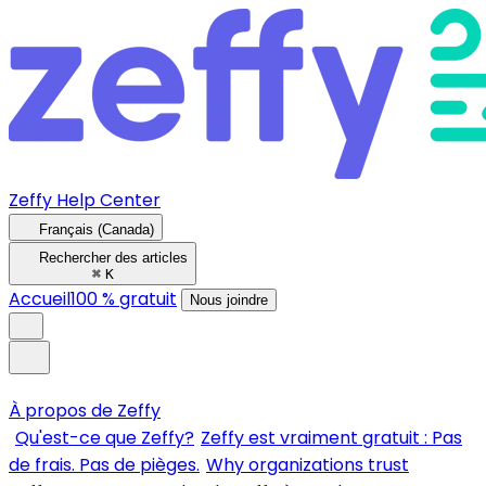
Zeffy Help Center
Français (Canada)
Rechercher des articles
⌘
K
Accueil
100 % gratuit
Nous joindre
À propos de Zeffy
Qu'est-ce que Zeffy?
Zeffy est vraiment gratuit : Pas
de frais. Pas de pièges.
Why organizations trust