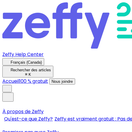
Zeffy Help Center
Français (Canada)
Rechercher des articles
⌘
K
Accueil
100 % gratuit
Nous joindre
À propos de Zeffy
Qu'est-ce que Zeffy?
Zeffy est vraiment gratuit : Pas de