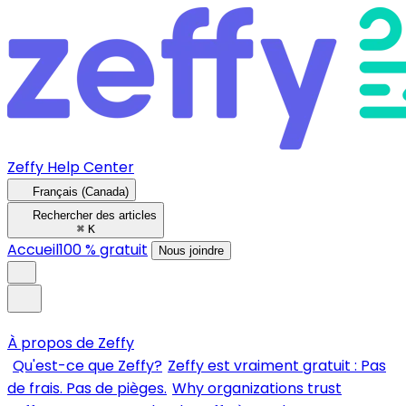
Zeffy Help Center
Français (Canada)
Rechercher des articles
⌘
K
Accueil
100 % gratuit
Nous joindre
À propos de Zeffy
Qu'est-ce que Zeffy?
Zeffy est vraiment gratuit : Pas
de frais. Pas de pièges.
Why organizations trust