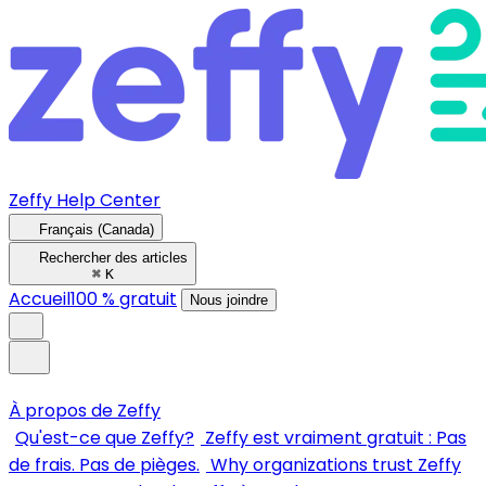
Zeffy Help Center
Français (Canada)
Rechercher des articles
⌘
K
Accueil
100 % gratuit
Nous joindre
À propos de Zeffy
Qu'est-ce que Zeffy?
Zeffy est vraiment gratuit : Pas
de frais. Pas de pièges.
Why organizations trust Zeffy