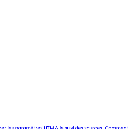
rer les paramètres UTM & le suivi des sources
Comment m