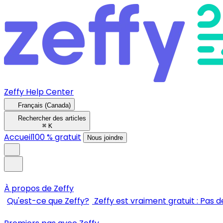
Zeffy Help Center
Français (Canada)
Rechercher des articles
⌘
K
Accueil
100 % gratuit
Nous joindre
À propos de Zeffy
Qu'est-ce que Zeffy?
Zeffy est vraiment gratuit : Pas de