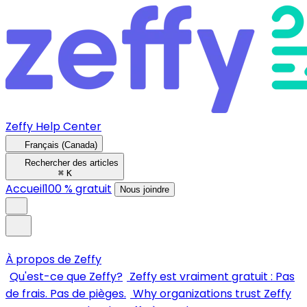
Zeffy Help Center
Français (Canada)
Rechercher des articles
⌘
K
Accueil
100 % gratuit
Nous joindre
À propos de Zeffy
Qu'est-ce que Zeffy?
Zeffy est vraiment gratuit : Pas
de frais. Pas de pièges.
Why organizations trust Zeffy