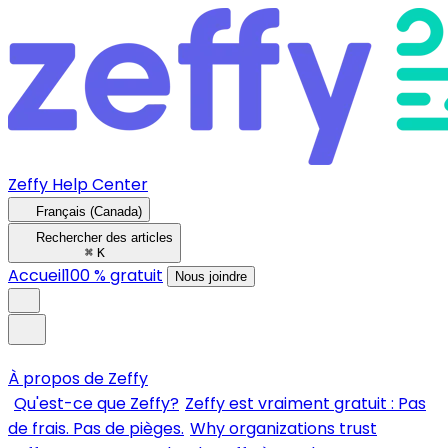
Zeffy Help Center
Français (Canada)
Rechercher des articles
⌘
K
Accueil
100 % gratuit
Nous joindre
À propos de Zeffy
Qu'est-ce que Zeffy?
Zeffy est vraiment gratuit : Pas
de frais. Pas de pièges.
Why organizations trust