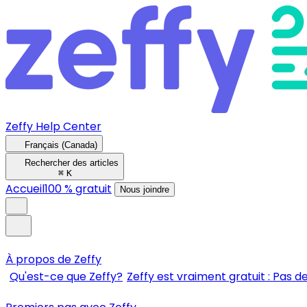
Zeffy Help Center
Français (Canada)
Rechercher des articles
⌘
K
Accueil
100 % gratuit
Nous joindre
À propos de Zeffy
Qu'est-ce que Zeffy?
Zeffy est vraiment gratuit : Pas de