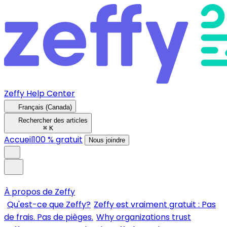
Zeffy Help Center
Français (Canada)
Rechercher des articles
⌘
K
Accueil
100 % gratuit
Nous joindre
À propos de Zeffy
Qu'est-ce que Zeffy?
Zeffy est vraiment gratuit : Pas
de frais. Pas de pièges.
Why organizations trust