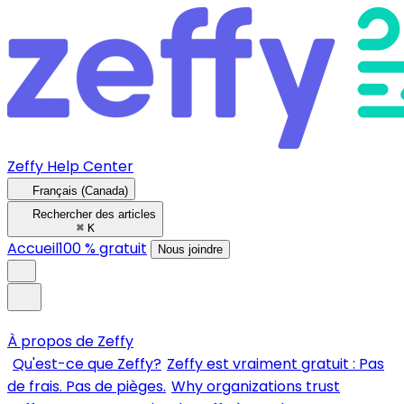
Zeffy Help Center
Français (Canada)
Rechercher des articles
⌘
K
Accueil
100 % gratuit
Nous joindre
À propos de Zeffy
Qu'est-ce que Zeffy?
Zeffy est vraiment gratuit : Pas
de frais. Pas de pièges.
Why organizations trust