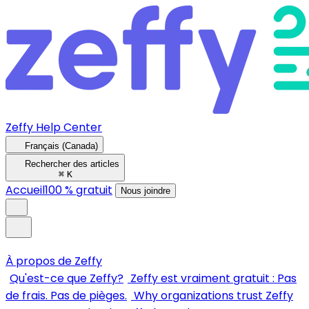
Zeffy Help Center
Français (Canada)
Rechercher des articles
⌘
K
Accueil
100 % gratuit
Nous joindre
À propos de Zeffy
Qu'est-ce que Zeffy?
Zeffy est vraiment gratuit : Pas
de frais. Pas de pièges.
Why organizations trust Zeffy