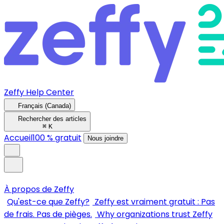
Zeffy Help Center
Français (Canada)
Rechercher des articles
⌘
K
Accueil
100 % gratuit
Nous joindre
À propos de Zeffy
Qu'est-ce que Zeffy?
Zeffy est vraiment gratuit : Pas
de frais. Pas de pièges.
Why organizations trust Zeffy