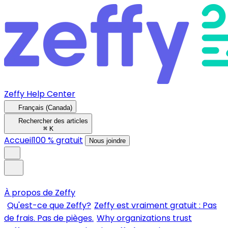
Zeffy Help Center
Français (Canada)
Rechercher des articles
⌘
K
Accueil
100 % gratuit
Nous joindre
À propos de Zeffy
Qu'est-ce que Zeffy?
Zeffy est vraiment gratuit : Pas
de frais. Pas de pièges.
Why organizations trust