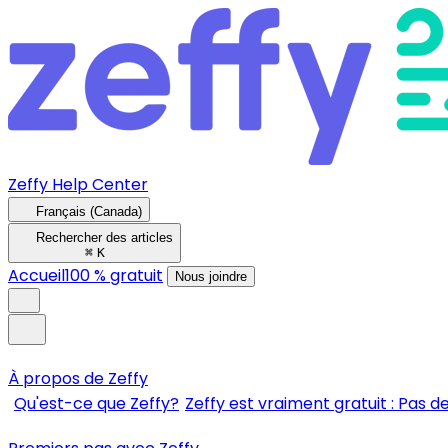
Zeffy Help Center
Français (Canada)
Rechercher des articles
⌘
K
Accueil
100 % gratuit
Nous joindre
À propos de Zeffy
Qu'est-ce que Zeffy?
Zeffy est vraiment gratuit : Pas de